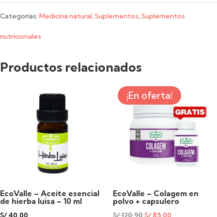
Trduce
Categorías:
Medicina natural
,
Suplementos
,
Suplementos
Cápsulas
nutricionales
x
Productos relacionados
500
mg
¡En oferta!
-
100
cáps.
cantidad
EcoValle – Aceite esencial
EcoValle – Colagem en
de hierba luisa – 10 ml
polvo + capsulero
S/
40.00
S/
120.90
S/
85.00