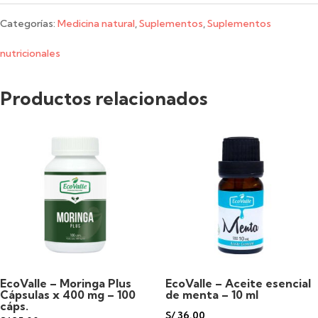
Cúrcuma
Categorías:
Medicina natural
,
Suplementos
,
Suplementos
Power
nutricionales
Cápsulas
Productos relacionados
x
500
mg
-
100
cáps.
cantidad
EcoValle – Moringa Plus
EcoValle – Aceite esencial
Cápsulas x 400 mg – 100
de menta – 10 ml
cáps.
S/
36.00