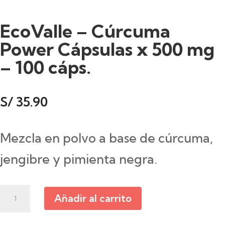
EcoValle – Cúrcuma
Power Cápsulas x 500 mg
– 100 cáps.
S/
35.90
Mezcla en polvo a base de cúrcuma,
jengibre y pimienta negra.
EcoValle
Añadir al carrito
-