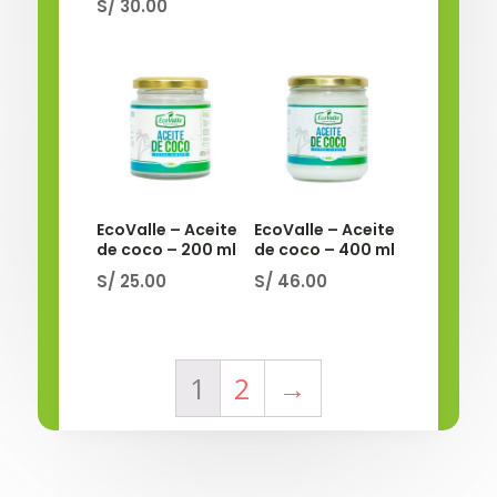
S/
30.00
EcoValle – Aceite
EcoValle – Aceite
de coco – 200 ml
de coco – 400 ml
S/
25.00
S/
46.00
1
2
→