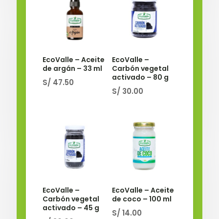
EcoValle – Aceite
EcoValle –
de argán – 33 ml
Carbón vegetal
activado – 80 g
S/
47.50
S/
30.00
EcoValle –
EcoValle – Aceite
Carbón vegetal
de coco – 100 ml
activado – 45 g
S/
14.00