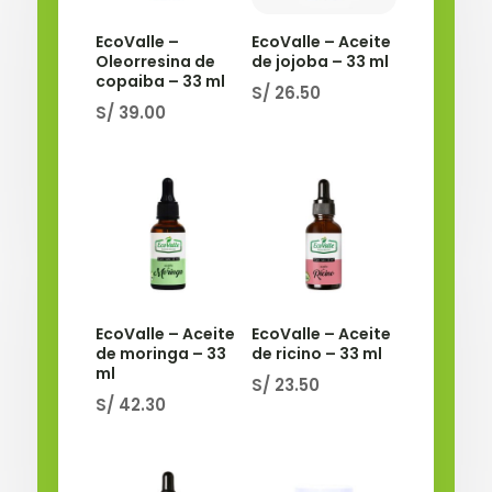
EcoValle –
EcoValle – Aceite
Oleorresina de
de jojoba – 33 ml
copaiba – 33 ml
S/
26.50
S/
39.00
EcoValle – Aceite
EcoValle – Aceite
de moringa – 33
de ricino – 33 ml
ml
S/
23.50
S/
42.30