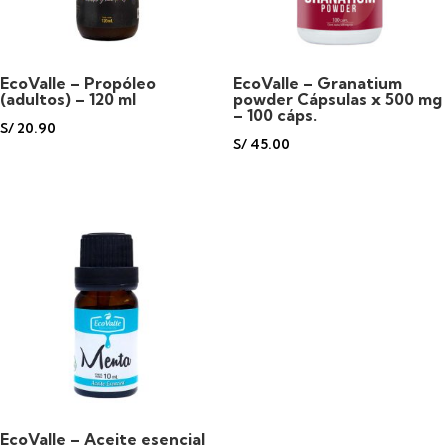
cantidad
EcoValle – Propóleo
EcoValle – Granatium
(adultos) – 120 ml
powder Cápsulas x 500 mg
– 100 cáps.
S/
20.90
S/
45.00
EcoValle – Aceite esencial