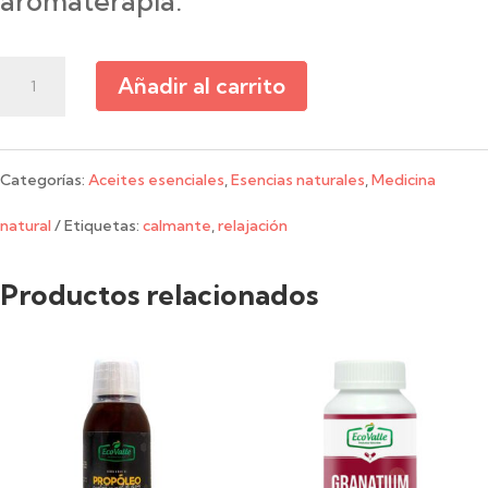
aromaterapia.
EcoValle
Añadir al carrito
-
Aceite
Categorías:
Aceites esenciales
,
Esencias naturales
,
Medicina
esencial
natural
Etiquetas:
calmante
,
relajación
de
Productos relacionados
lavanda
-
10
ml