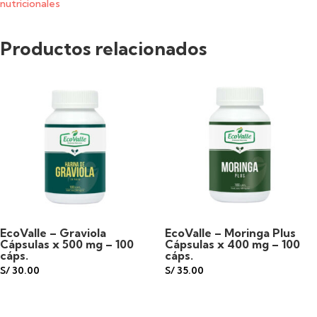
nutricionales
x
Productos relacionados
500
mg
-
100
cáps.
cantidad
EcoValle – Graviola
EcoValle – Moringa Plus
Cápsulas x 500 mg – 100
Cápsulas x 400 mg – 100
cáps.
cáps.
S/
30.00
S/
35.00