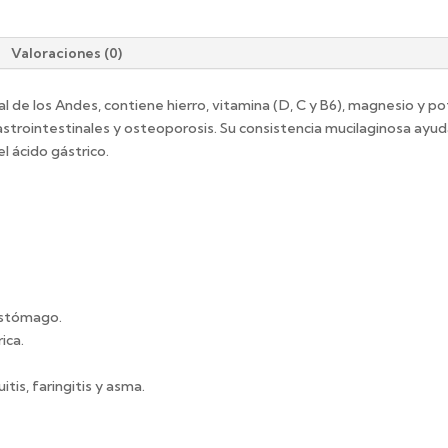
Valoraciones (0)
ral de los Andes, contiene hierro, vitamina (D, C y B6), magnesio y 
trointestinales y osteoporosis. Su consistencia mucilaginosa ayud
 ácido gástrico.
estómago.
ica.
is, faringitis y asma.