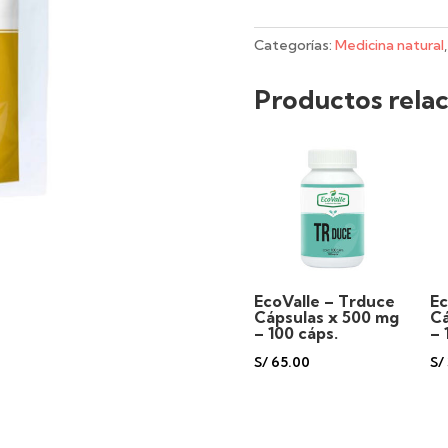
de
tocosh
Categorías:
Medicina natural
-
100
Productos rela
g
cantidad
EcoValle – Trduce
Ec
Cápsulas x 500 mg
Cá
– 100 cáps.
– 
S/
65.00
S/