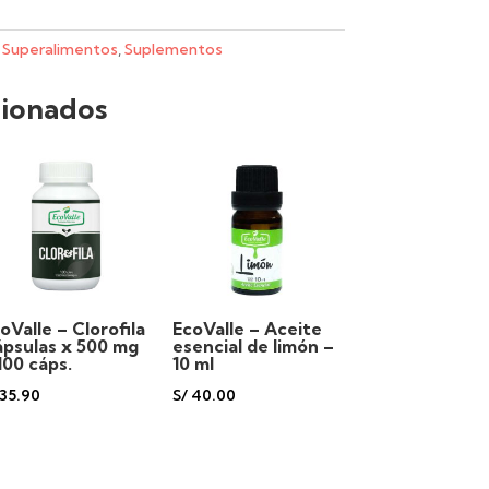
,
Superalimentos
,
Suplementos
cionados
oValle – Clorofila
EcoValle – Aceite
psulas x 500 mg
esencial de limón –
100 cáps.
10 ml
35.90
S/
40.00