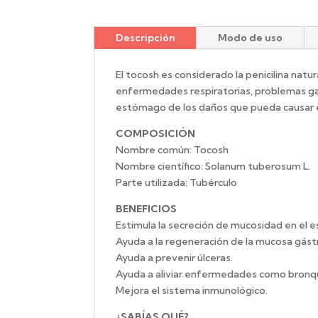
Descripción
Modo de uso
El tocosh es considerado la penicilina natu
enfermedades respiratorias, problemas gas
estómago de los daños que pueda causar el
COMPOSICIÓN
Nombre común: Tocosh
Nombre científico: Solanum tuberosum L.
Parte utilizada: Tubérculo
BENEFICIOS
Estimula la secreción de mucosidad en el 
Ayuda a la regeneración de la mucosa gástr
Ayuda a prevenir úlceras.
Ayuda a aliviar enfermedades como bronquit
Mejora el sistema inmunológico.
¿SABÍAS QUÉ?