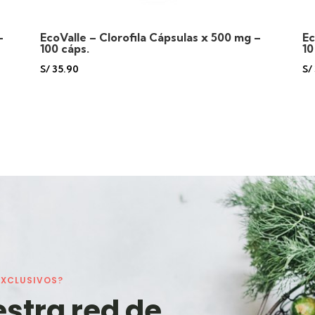
–
EcoValle – Clorofila Cápsulas x 500 mg –
Ec
100 cáps.
10
S/
35.90
S/
EXCLUSIVOS?
estra red de