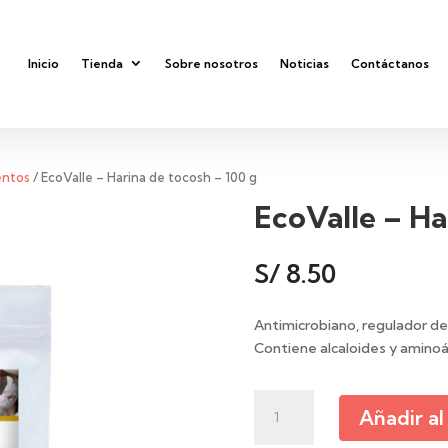
Inicio
Tienda
Sobre nosotros
Noticias
Contáctanos
entos
/ EcoValle – Harina de tocosh – 100 g
EcoValle – Ha
S/
8.50
Antimicrobiano, regulador d
Contiene alcaloides y aminoá
EcoValle
Añadir al
–
Harina