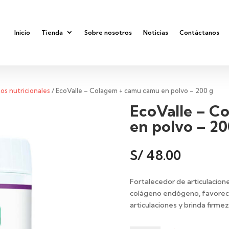
Inicio
Tienda
Sobre nosotros
Noticias
Contáctanos
s nutricionales
/ EcoValle – Colagem + camu camu en polvo – 200 g
EcoValle – C
en polvo – 20
S/
48.00
Fortalecedor de articulacion
colágeno endógeno, favorece 
articulaciones y brinda firmeza