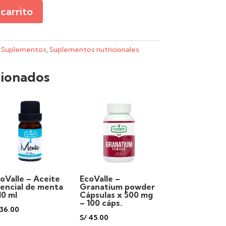
 carrito
,
Suplementos
,
Suplementos nutricionales
cionados
oValle – Aceite
EcoValle –
encial de menta
Granatium powder
10 ml
Cápsulas x 500 mg
– 100 cáps.
36.00
S/
45.00