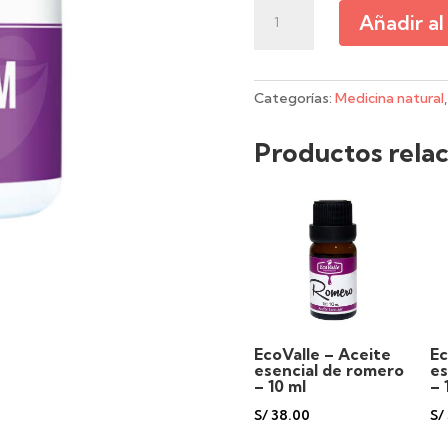
EcoValle
Añadir al
–
Colagem
+
camu
Categorías:
Medicina natural
camu
en
Productos rela
polvo
-
200
g
cantidad
EcoValle – Aceite
Ec
esencial de romero
es
– 10 ml
– 
S/
38.00
S/