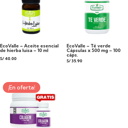
EcoValle – Aceite esencial
EcoValle – Té verde
de hierba luisa – 10 ml
Cápsulas x 500 mg – 100
cáps.
S/
40.00
S/
35.90
¡En oferta!