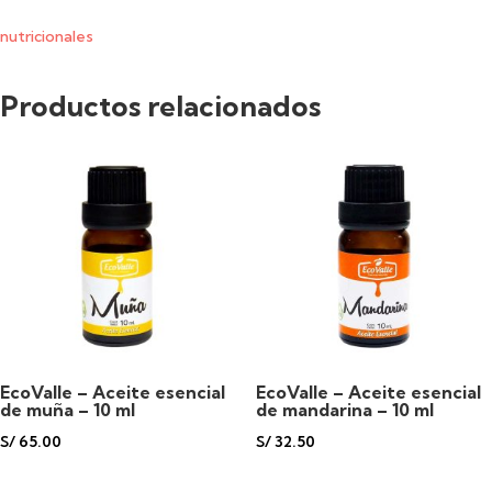
en
nutricionales
polvo
Productos relacionados
Cápsulas
x
500
mg
-
100
cáps.
EcoValle – Aceite esencial
EcoValle – Aceite esencial
de muña – 10 ml
de mandarina – 10 ml
cantidad
S/
65.00
S/
32.50