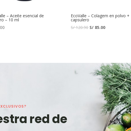
lle – Aceite esencial de
EcoValle – Colagem en polvo +
ro – 10 ml
capsulero
.00
S/
120.90
S/
85.00
EXCLUSIVOS?
estra red de